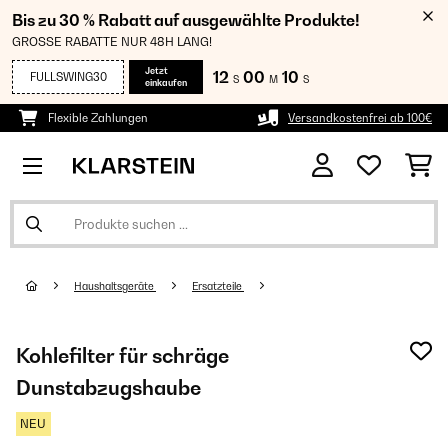
Bis zu 30 % Rabatt auf ausgewählte Produkte!
GROSSE RABATTE NUR 48H LANG!
Jetzt
12
00
10
FULLSWING30
S
M
S
einkaufen
Flexible Zahlungen
Versandkostenfrei ab 100€
Haushaltsgeräte
Ersatzteile
Kohlefilter für schräge
Dunstabzugshaube
NEU