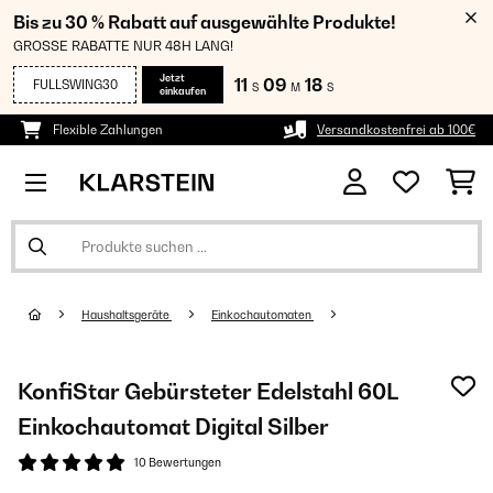
Bis zu 30 % Rabatt auf ausgewählte Produkte!
GROSSE RABATTE NUR 48H LANG!
Jetzt
11
09
17
FULLSWING30
S
M
S
einkaufen
Flexible Zahlungen
Versandkostenfrei ab 100€
Haushaltsgeräte
Einkochautomaten
KonfiStar Gebürsteter Edelstahl 60L
Einkochautomat Digital Silber
10 Bewertungen