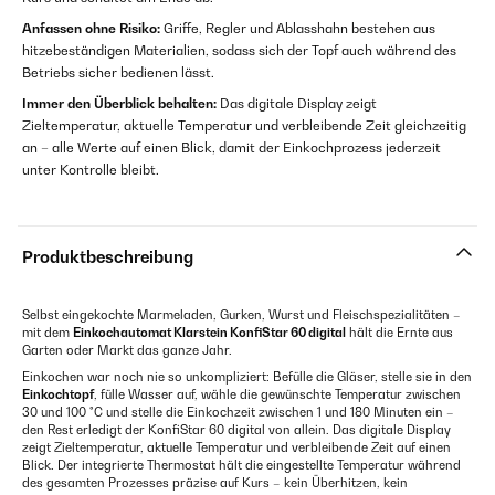
Anfassen ohne Risiko:
Griffe, Regler und Ablasshahn bestehen aus
hitzebeständigen Materialien, sodass sich der Topf auch während des
Betriebs sicher bedienen lässt.
Immer den Überblick behalten:
Das digitale Display zeigt
Zieltemperatur, aktuelle Temperatur und verbleibende Zeit gleichzeitig
an – alle Werte auf einen Blick, damit der Einkochprozess jederzeit
unter Kontrolle bleibt.
Produktbeschreibung
Selbst eingekochte Marmeladen, Gurken, Wurst und Fleischspezialitäten –
mit dem
Einkochautomat Klarstein KonfiStar 60 digital
hält die Ernte aus
Garten oder Markt das ganze Jahr.
Einkochen war noch nie so unkompliziert: Befülle die Gläser, stelle sie in den
Einkochtopf
, fülle Wasser auf, wähle die gewünschte Temperatur zwischen
30 und 100 °C und stelle die Einkochzeit zwischen 1 und 180 Minuten ein –
den Rest erledigt der KonfiStar 60 digital von allein. Das digitale Display
zeigt Zieltemperatur, aktuelle Temperatur und verbleibende Zeit auf einen
Blick. Der integrierte Thermostat hält die eingestellte Temperatur während
des gesamten Prozesses präzise auf Kurs – kein Überhitzen, kein