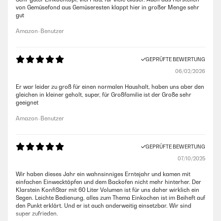
von Gemüsefond aus Gemüseresten klappt hier in großer Menge sehr
gut
Amazon-Benutzer
GEPRÜFTE BEWERTUNG
06/02/2026
Er war leider zu groß für einen normalen Haushalt, haben uns aber den
gleichen in kleiner geholt, super, für Großfamilie ist der Große sehr
geeignet
Amazon-Benutzer
GEPRÜFTE BEWERTUNG
07/10/2025
Wir haben dieses Jahr ein wahnsinniges Erntejahr und kamen mit
einfachen Einwecktöpfen und dem Backofen nicht mehr hinterher. Der
Klarstein KonfiStar mit 60 Liter Volumen ist für uns daher wirklich ein
Segen. Leichte Bedienung, alles zum Thema Einkochen ist im Beiheft auf
den Punkt erklärt. Und er ist auch anderweitig einsetzbar. Wir sind
super zufrieden.