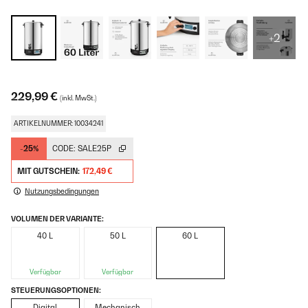
+2
229,99 €
(inkl. MwSt.)
ARTIKELNUMMER: 10034241
-25%
CODE:
SALE25P
MIT GUTSCHEIN:
172,49 €
Nutzungsbedingungen
VOLUMEN DER VARIANTE:
40 L
50 L
60 L
Verfügbar
Verfügbar
STEUERUNGSOPTIONEN:
Digital
Mechanisch