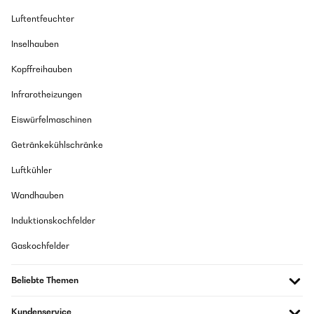
Luftentfeuchter
Inselhauben
Kopffreihauben
Infrarotheizungen
Eiswürfelmaschinen
Getränkekühlschränke
Luftkühler
Wandhauben
Induktionskochfelder
Gaskochfelder
Beliebte Themen
Kundenservice