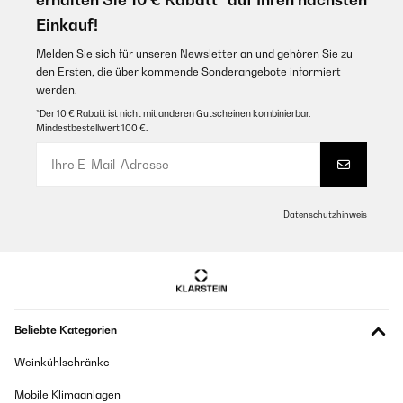
Einkauf!
GEPRÜFTE BEWERTUNG
26/02/2024
Melden Sie sich für unseren Newsletter an und gehören Sie zu
den Ersten, die über kommende Sonderangebote informiert
Estic molt contenta. Faig conserves i sucs i es conserven molt bé. La
werden.
recomano.
*Der 10 € Rabatt ist nicht mit anderen Gutscheinen kombinierbar.
Amazon-Benutzer
Mindestbestellwert 100 €.
Datenschutzhinweis
Beliebte Kategorien
Weinkühlschränke
Mobile Klimaanlagen