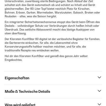
Unterschreiten, zuverlässig sterile Bedingungen. Nach Ablauf der Zeit
schaltet sich das Gerät automatisch ab und schützt so Inhalt und Gerät
gleichermaßen. Der 60-Liter-Topf bietet reichlich Platz für Kirschen,
Bohnen, Erbsen, Gurken, Marmeladen, Wurstzutaten, Gulasch, Braten oder
Rouladen – alles, was die Saison hergibt.
Ein integrierter Sicherheitsmechanismus stoppt das Gerät beim Öffnen des
Deckels – vollständiger Schutz vor Verbrühungen durch heißen Inhalt oder
Überdruck. Das seitliche Ablassventil macht das lästige Auskippen von
oben überflüssig.
Der Klarstein KonfiStar 60 digital ist der verlässliche Begleiter für Familien,
die Gartenernte einkochen, für alle, die Lebensmittel ohne
Konservierungsstoffe haltbar machen möchten, und für alle, die
traditionelle Rezepte neu entdecken wollen.
Hol dir den Klarstein KonfiStar und genieß das ganze Jahr selbst
Eingekochtes.
Eigenschaften
Maße & Technische Details
Was wird geliefert