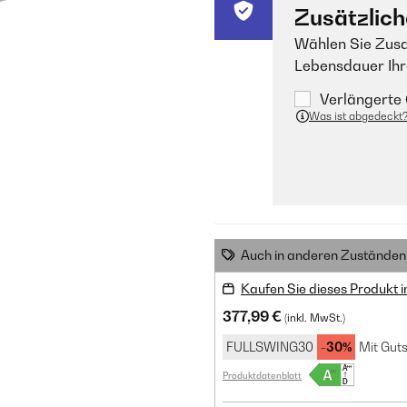
Zusätzlich
Wählen Sie Zusa
Lebensdauer Ihr
Verlängerte 
Was ist abgedeckt
Auch in anderen Zuständen 
Kaufen Sie dieses Produkt 
377,99 €
(inkl. MwSt.)
FULLSWING30
-30%
Mit Guts
Produktdatenblatt