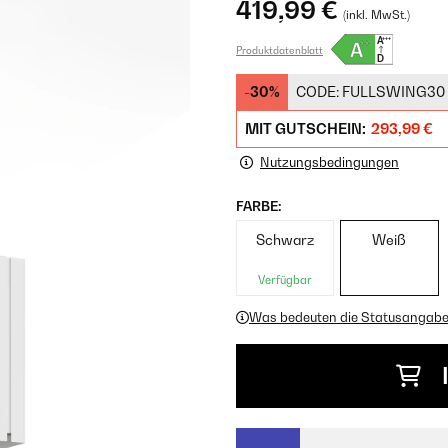
419,99 €
(inkl. MwSt.)
Produktdatenblatt
-30%
CODE:
FULLSWING30
MIT GUTSCHEIN:
293,99 €
Nutzungsbedingungen
FARBE:
Schwarz
Weiß
Verfügbar
Was bedeuten die Statusangab