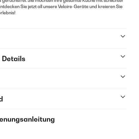
d geruchsfrei. Sie möchten Ihre gesamte Küche mit schlichter
Entdecken Sie jetzt all unsere Velaire-Geräte und kreieren Sie
rlebnis!
 Details
d
ienungsanleitung