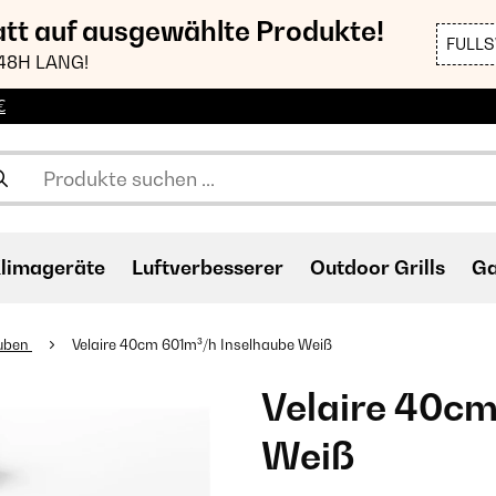
att auf ausgewählte Produkte!
FULL
48H LANG!
€
limageräte
Luftverbesserer
Outdoor Grills
Ga
auben
Velaire 40cm 601m³/h Inselhaube Weiß
Velaire 40cm
Weiß