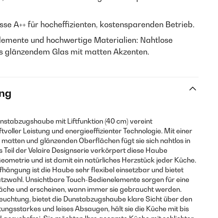
asse A++ für hocheffizienten, kostensparenden Betrieb.
lemente und hochwertige Materialien: Nahtlose
s glänzendem Glas mit matten Akzenten.
ng
nstabzugshaube mit Liftfunktion (40 cm) vereint
tvoller Leistung und energieeffizienter Technologie. Mit einer
atten und glänzenden Oberflächen fügt sie sich nahtlos in
 Teil der Velaire Designserie verkörpert diese Haube
eometrie und ist damit ein natürliches Herzstück jeder Küche.
hängung ist die Haube sehr flexibel einsetzbar und bietet
atzwahl. Unsichtbare Touch-Bedienelemente sorgen für eine
läche und erscheinen, wann immer sie gebraucht werden.
leuchtung, bietet die Dunstabzugshaube klare Sicht über den
tungsstarkes und leises Absaugen, hält sie die Küche mit bis