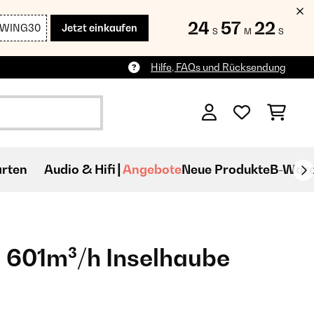
24
57
20
SWING30
Jetzt einkaufen
S
M
S
Hilfe, FAQs und Rücksendung
rten
Audio & Hifi
Angebote
Neue Produkte
B-War
 601m³/h Inselhaube