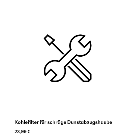
Kohlefilter für schräge Dunstabzugshaube
A
23,99 €
48