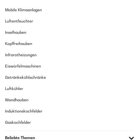
Mobile Klimaanlagen
Luftentfeuchter
Inselhauben
Kopffreihauben
Infrarotheizungen
Eiswürfelmaschinen
Getränkekühlschränke
Luftkühler
Wandhauben
Induktionskochfelder
Gaskochfelder
Beliebte Themen