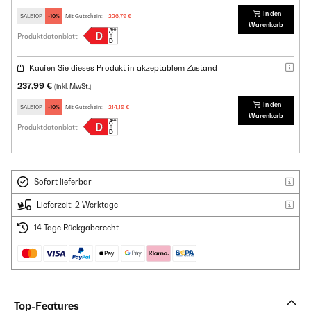
In den
SALE10P
-10%
Mit Gutschein:
226,79 €
Warenkorb
Produktdatenblatt
Kaufen Sie dieses Produkt in akzeptablem Zustand
237,99 €
(inkl. MwSt.)
In den
SALE10P
-10%
Mit Gutschein:
214,19 €
Warenkorb
Produktdatenblatt
Sofort lieferbar
Lieferzeit: 2 Werktage
14 Tage Rückgaberecht
Top-Features