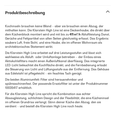
Produktbeschreibung
Kochinseln brauchen keine Wand – aber sie brauchen einen Abzug, der
mithalten kann. Die Klarstein High Line ist eine Deckenhaube, die direkt über
dem Küchenblock montiert wird und mit bis zu
411 m³/h
Abluftleistung Dunst,
Gerüche und Fettpartikel von allen Seiten gleichzeitig erfasst. Das Ergebnis:
saubere Luft, freie Sicht, und eine Haube, die im offenen Wohnraum als
architektonisches Statement wirkt.
Die Klarstein High Line arbeitet auf drei Leistungsstufen und lässt sich
wahlweise als Abluft- oder Umluftanlage betreiben – der Einbau eines
Aktivkohlefilters macht einen Außenluftkanal überflüssig. Das integrierte
LED-Licht beleuchtet die Kochfläche direkt, und die Fernbedienung erlaubt
die Steuerung von Licht und Lüftungsstufe aus der Entfernung. Das Gehäuse
aus Edelstahl ist pflegeleicht – ein feuchtes Tuch genügt.
Die beiden Aluminiumfett-Filter sind herausnehmbar und
spülmaschinenfest. Der passende Ersatzfilter ist unter der Produktnummer
10035417 erhältlich.
Für die Klarstein High Line spricht die Kombination aus echter
Absaugleistung, schlichtem Design und der Flexibilität, die eine Kücheninsel
im offenen Grundriss verlangt. Gönn deiner Küche den Abzug, den sie
verdient – und bestell die Klarstein High Line noch heute.