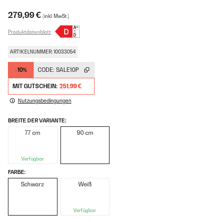
279,99 €
(inkl. MwSt.)
Produktdatenblatt
ARTIKELNUMMER: 10033054
-10%
CODE:
SALE10P
MIT GUTSCHEIN:
251,99 €
Nutzungsbedingungen
BREITE DER VARIANTE:
77 cm
90 cm
Verfügbar
FARBE:
Schwarz
Weiß
Verfügbar