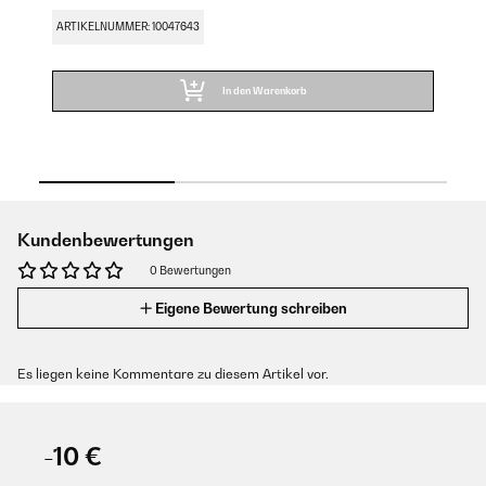
FU
ARTIKELNUMMER: 10047643
AR
In den Warenkorb
Kundenbewertungen
0 Bewertungen
Eigene Bewertung schreiben
Es liegen keine Kommentare zu diesem Artikel vor.
-10 €