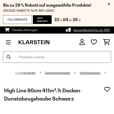
Bis zu 29 % Rabatt auf ausgewählte Produkte!
GROSSE RABATTE NUR 48H LANG!
Jetzt
32
04
29
FULLSWING29
S
M
S
einkaufen
Flexible Zahlungen
Versandkostenfrei ab 100€
Haushaltsgeräte
Dunstabzugshauben
Unterbauhauben
High Line 90cm 411m³/h Decken-
Dunstabzugshaube Schwarz