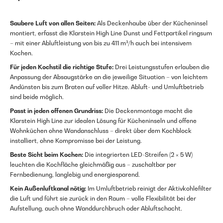
Saubere Luft von allen Seiten:
Als Deckenhaube über der Kücheninsel
montiert, erfasst die Klarstein High Line Dunst und Fettpartikel ringsum
– mit einer Abluftleistung von bis zu 411 m³/h auch bei intensivem
Kochen.
Für jeden Kochstil die richtige Stufe:
Drei Leistungsstufen erlauben die
Anpassung der Absaugstärke an die jeweilige Situation – von leichtem
Andünsten bis zum Braten auf voller Hitze. Abluft- und Umluftbetrieb
sind beide möglich.
Passt in jeden offenen Grundriss:
Die Deckenmontage macht die
Klarstein High Line zur idealen Lösung für Kücheninseln und offene
Wohnküchen ohne Wandanschluss – direkt über dem Kochblock
installiert, ohne Kompromisse bei der Leistung.
Beste Sicht beim Kochen:
Die integrierten LED-Streifen (2 × 5 W)
leuchten die Kochfläche gleichmäßig aus – zuschaltbar per
Fernbedienung, langlebig und energiesparend.
Kein Außenluftkanal nötig:
Im Umluftbetrieb reinigt der Aktivkohlefilter
die Luft und führt sie zurück in den Raum – volle Flexibilität bei der
Aufstellung, auch ohne Wanddurchbruch oder Abluftschacht.