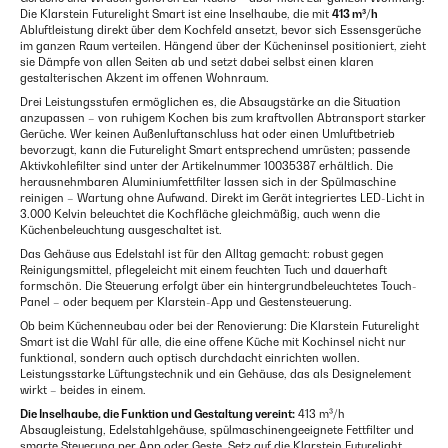
Die Klarstein Futurelight Smart ist eine Inselhaube, die mit
413 m³/h
Abluftleistung direkt über dem Kochfeld ansetzt, bevor sich Essensgerüche
im ganzen Raum verteilen. Hängend über der Kücheninsel positioniert, zieht
sie Dämpfe von allen Seiten ab und setzt dabei selbst einen klaren
gestalterischen Akzent im offenen Wohnraum.
Drei Leistungsstufen ermöglichen es, die Absaugstärke an die Situation
anzupassen – von ruhigem Kochen bis zum kraftvollen Abtransport starker
Gerüche. Wer keinen Außenluftanschluss hat oder einen Umluftbetrieb
bevorzugt, kann die Futurelight Smart entsprechend umrüsten; passende
Aktivkohlefilter sind unter der Artikelnummer 10035387 erhältlich. Die
herausnehmbaren Aluminiumfettfilter lassen sich in der Spülmaschine
reinigen – Wartung ohne Aufwand. Direkt im Gerät integriertes LED-Licht in
3.000 Kelvin beleuchtet die Kochfläche gleichmäßig, auch wenn die
Küchenbeleuchtung ausgeschaltet ist.
Das Gehäuse aus Edelstahl ist für den Alltag gemacht: robust gegen
Reinigungsmittel, pflegeleicht mit einem feuchten Tuch und dauerhaft
formschön. Die Steuerung erfolgt über ein hintergrundbeleuchtetes Touch-
Panel – oder bequem per Klarstein-App und Gestensteuerung.
Ob beim Küchenneubau oder bei der Renovierung: Die Klarstein Futurelight
Smart ist die Wahl für alle, die eine offene Küche mit Kochinsel nicht nur
funktional, sondern auch optisch durchdacht einrichten wollen.
Leistungsstarke Lüftungstechnik und ein Gehäuse, das als Designelement
wirkt – beides in einem.
Die Inselhaube, die Funktion und Gestaltung vereint:
413 m³/h
Absaugleistung, Edelstahlgehäuse, spülmaschinengeeignete Fettfilter und
smarte Steuerung per App oder Geste. Setz auf die Klarstein Futurelight