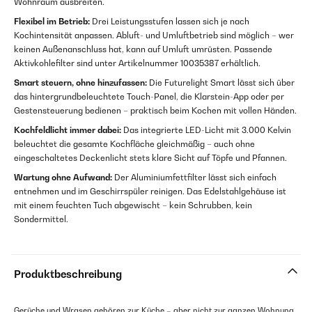
Wohnraum ausbreiten.
Flexibel im Betrieb:
Drei Leistungsstufen lassen sich je nach
Kochintensität anpassen. Abluft- und Umluftbetrieb sind möglich – wer
keinen Außenanschluss hat, kann auf Umluft umrüsten. Passende
Aktivkohlefilter sind unter Artikelnummer 10035387 erhältlich.
Smart steuern, ohne hinzufassen:
Die Futurelight Smart lässt sich über
das hintergrundbeleuchtete Touch-Panel, die Klarstein-App oder per
Gestensteuerung bedienen – praktisch beim Kochen mit vollen Händen.
Kochfeldlicht immer dabei:
Das integrierte LED-Licht mit 3.000 Kelvin
beleuchtet die gesamte Kochfläche gleichmäßig – auch ohne
eingeschaltetes Deckenlicht stets klare Sicht auf Töpfe und Pfannen.
Wartung ohne Aufwand:
Der Aluminiumfettfilter lässt sich einfach
entnehmen und im Geschirrspüler reinigen. Das Edelstahlgehäuse ist
mit einem feuchten Tuch abgewischt – kein Schrubben, kein
Sondermittel.
Produktbeschreibung
Gerüche und Wrasen gehören zur Küche – aber nicht zur ganzen Wohnung.