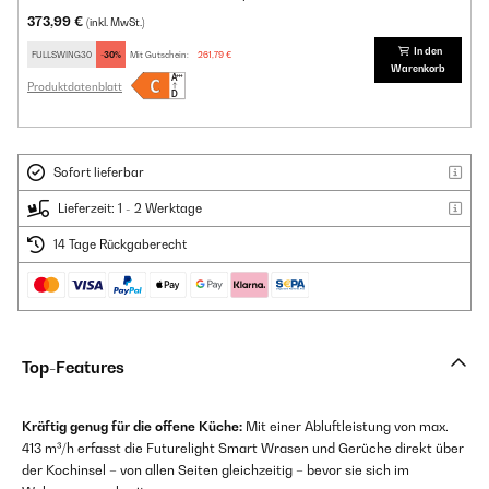
373,99 €
(inkl. MwSt.)
In den
FULLSWING30
-30%
Mit Gutschein:
261,79 €
Warenkorb
Produktdatenblatt
Sofort lieferbar
Lieferzeit: 1 - 2 Werktage
14 Tage Rückgaberecht
Top-Features
Kräftig genug für die offene Küche:
Mit einer Abluftleistung von max.
413 m³/h erfasst die Futurelight Smart Wrasen und Gerüche direkt über
der Kochinsel – von allen Seiten gleichzeitig – bevor sie sich im