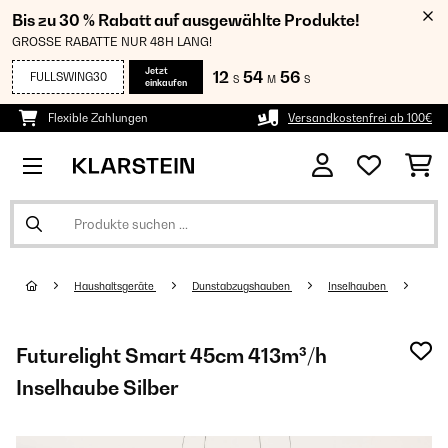
Bis zu 30 % Rabatt auf ausgewählte Produkte!
GROSSE RABATTE NUR 48H LANG!
Jetzt
12
54
55
FULLSWING30
S
M
S
einkaufen
Flexible Zahlungen
Versandkostenfrei ab 100€
Haushaltsgeräte
Dunstabzugshauben
Inselhauben
Futurelight Smart 45cm 413m³/h
Inselhaube Silber