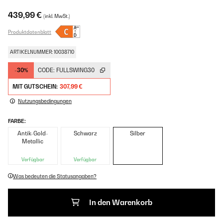
439,99 €
(inkl. MwSt.)
Produktdatenblatt
ARTIKELNUMMER: 10038710
-30%
CODE:
FULLSWING30
MIT GUTSCHEIN:
307,99 €
Nutzungsbedingungen
FARBE:
Antik-Gold-
Schwarz
Silber
Metallic
Verfügbar
Verfügbar
Was bedeuten die Statusangaben?
In den Warenkorb