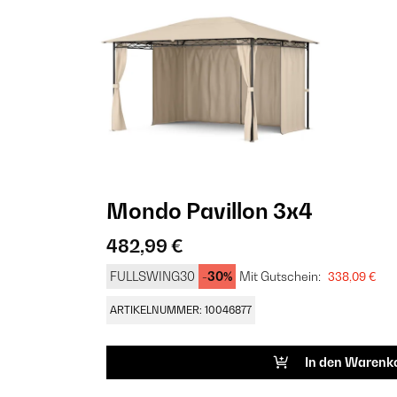
Mondo Pavillon 3x4
482,99 €
FULLSWING30
-30%
Mit Gutschein:
338,09 €
ARTIKELNUMMER: 10046877
In den Warenk