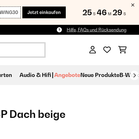
25
46
29
SWING30
Jetzt einkaufen
S
M
S
Hilfe, FAQs und Rücksendung
rten
Audio & Hifi
Angebote
Neue Produkte
B-War
P Dach beige