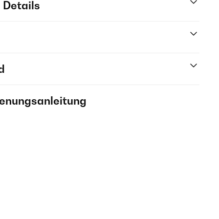
 Details
d
ienungsanleitung