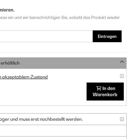
mieren.
sse ein und wir benachrichtigen Sie, sobald das Produkt wieder
Eintragen
erhältlich
in akzeptablem Zustand
In den
Warenkorb
f Lager und muss erst nachbestellt werden.