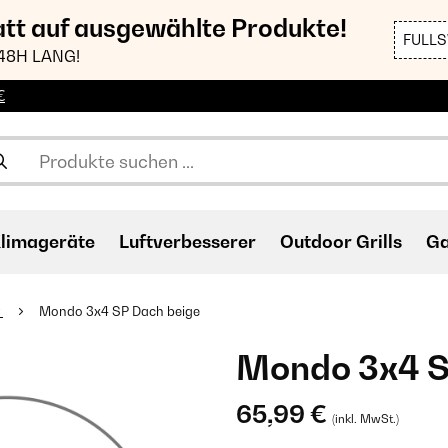
att auf ausgewählte Produkte!
FULL
48H LANG!
€
limageräte
Luftverbesserer
Outdoor Grills
Ga
r
Mondo 3x4 SP Dach beige
Mondo 3x4 S
65,99 €
(inkl. MwSt.)