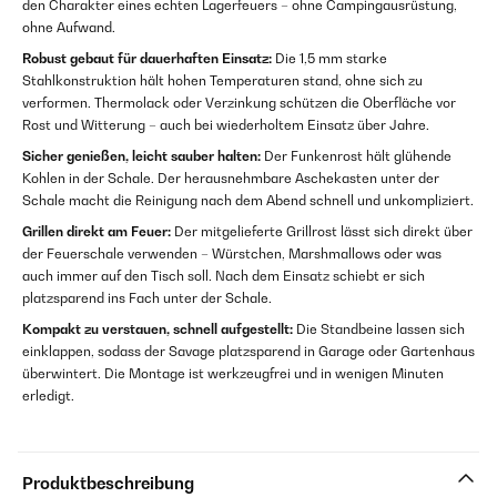
den Charakter eines echten Lagerfeuers – ohne Campingausrüstung,
ohne Aufwand.
Robust gebaut für dauerhaften Einsatz:
Die 1,5 mm starke
Stahlkonstruktion hält hohen Temperaturen stand, ohne sich zu
verformen. Thermolack oder Verzinkung schützen die Oberfläche vor
Rost und Witterung – auch bei wiederholtem Einsatz über Jahre.
Sicher genießen, leicht sauber halten:
Der Funkenrost hält glühende
Kohlen in der Schale. Der herausnehmbare Aschekasten unter der
Schale macht die Reinigung nach dem Abend schnell und unkompliziert.
Grillen direkt am Feuer:
Der mitgelieferte Grillrost lässt sich direkt über
der Feuerschale verwenden – Würstchen, Marshmallows oder was
auch immer auf den Tisch soll. Nach dem Einsatz schiebt er sich
platzsparend ins Fach unter der Schale.
Kompakt zu verstauen, schnell aufgestellt:
Die Standbeine lassen sich
einklappen, sodass der Savage platzsparend in Garage oder Gartenhaus
überwintert. Die Montage ist werkzeugfrei und in wenigen Minuten
erledigt.
Produktbeschreibung