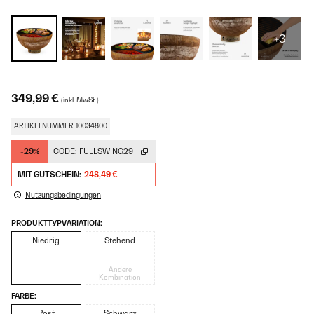
+3
349,99 €
(inkl. MwSt.)
ARTIKELNUMMER: 10034800
-29%
CODE:
FULLSWING29
MIT GUTSCHEIN:
248,49 €
Nutzungsbedingungen
PRODUKTTYPVARIATION:
Niedrig
Stehend
Andere
Kombination
FARBE:
Rost
Schwarz