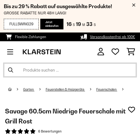
Bis zu 29 % Rabatt auf ausgewählte Produkte!
GROSSE RABATTE NUR 48H LANG!
Jetzt
16
19
33
FULLSWING29
S
M
S
einkaufen
Flexible Zahlungen
Versandkostenfrei ab 100€
Garten
Feuerstellen & Heizgeräte
Feuerschalen
Savage 60.5cm Niedrige Feuerschale mit
Grill Rost
6 Bewertungen