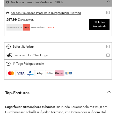
Auch in anderen Zuständen erhältlich
Kaufen Sie dieses Produkt in akzeptablem Zustand
297,99 €
(inkl. MwSt.)
In den
Warenkorb
FULLSWING29
-29%
Mit Gutschein:
211,57 €
Sofort lieferbar
Lieferzeit: 1 - 2 Werktage
14 Tage Rückgaberecht
Top-Features
Lagerfeuer-Atmosphäre zuhause:
Die runde Feuerschale mit 60,5 cm
Durchmesser schafft auf jeder Terrasse, im Garten oder auf dem Hof