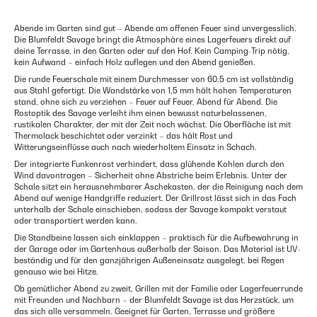
Abende im Garten sind gut – Abende am offenen Feuer sind unvergesslich.
Die Blumfeldt Savage bringt die Atmosphäre eines Lagerfeuers direkt auf
deine Terrasse, in den Garten oder auf den Hof. Kein Camping-Trip nötig,
kein Aufwand – einfach Holz auflegen und den Abend genießen.
Die runde Feuerschale mit einem Durchmesser von 60,5 cm ist vollständig
aus Stahl gefertigt. Die Wandstärke von 1,5 mm hält hohen Temperaturen
stand, ohne sich zu verziehen – Feuer auf Feuer, Abend für Abend. Die
Rostoptik des Savage verleiht ihm einen bewusst naturbelassenen,
rustikalen Charakter, der mit der Zeit noch wächst. Die Oberfläche ist mit
Thermolack beschichtet oder verzinkt – das hält Rost und
Witterungseinflüsse auch nach wiederholtem Einsatz in Schach.
Der integrierte Funkenrost verhindert, dass glühende Kohlen durch den
Wind davontragen – Sicherheit ohne Abstriche beim Erlebnis. Unter der
Schale sitzt ein herausnehmbarer Aschekasten, der die Reinigung nach dem
Abend auf wenige Handgriffe reduziert. Der Grillrost lässt sich in das Fach
unterhalb der Schale einschieben, sodass der Savage kompakt verstaut
oder transportiert werden kann.
Die Standbeine lassen sich einklappen – praktisch für die Aufbewahrung in
der Garage oder im Gartenhaus außerhalb der Saison. Das Material ist UV-
beständig und für den ganzjährigen Außeneinsatz ausgelegt, bei Regen
genauso wie bei Hitze.
Ob gemütlicher Abend zu zweit, Grillen mit der Familie oder Lagerfeuerrunde
mit Freunden und Nachbarn – der Blumfeldt Savage ist das Herzstück, um
das sich alle versammeln. Geeignet für Garten, Terrasse und größere