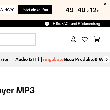
49
40
11
SWING29
Jetzt einkaufen
S
M
S
Hilfe, FAQs und Rücksendung
rten
Audio & Hifi
Angebote
Neue Produkte
B-War
ayer MP3