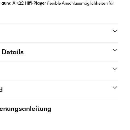
r
auna
Art22
Hifi-Player
flexible Anschlussmöglichkeiten für
 Details
d
ienungsanleitung