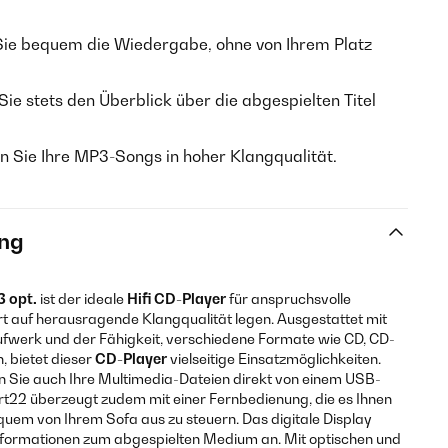
ie bequem die Wiedergabe, ohne von Ihrem Platz
ie stets den Überblick über die abgespielten Titel
 Sie Ihre MP3-Songs in hoher Klangqualität.
ng
 opt.
ist der ideale
Hifi CD-Player
für anspruchsvolle
t auf herausragende Klangqualität legen. Ausgestattet mit
fwerk und der Fähigkeit, verschiedene Formate wie CD, CD-
 bietet dieser
CD-Player
vielseitige Einsatzmöglichkeiten.
Sie auch Ihre Multimedia-Dateien direkt von einem USB-
t22 überzeugt zudem mit einer Fernbedienung, die es Ihnen
uem von Ihrem Sofa aus zu steuern. Das digitale Display
 Informationen zum abgespielten Medium an. Mit optischen und