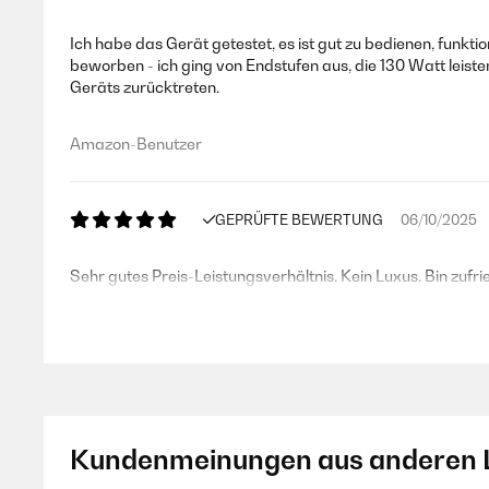
Ich habe das Gerät getestet, es ist gut zu bedienen, funkt
beworben - ich ging von Endstufen aus, die 130 Watt leisten
Geräts zurücktreten.
Amazon-Benutzer
GEPRÜFTE BEWERTUNG
06/10/2025
Sehr gutes Preis-Leistungsverhältnis. Kein Luxus. Bin zufri
Amazon-Benutzer
GEPRÜFTE BEWERTUNG
14/08/2025
Kundenmeinungen aus anderen 
Bin sehr zufrieden und hat einen super Klang.