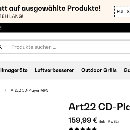
att auf ausgewählte Produkte!
FULL
48H LANG!
€
limageräte
Luftverbesserer
Outdoor Grills
Ga
r
Art22 CD-Player MP3
Art22 CD-Pl
159,99 €
(inkl. MwSt.)