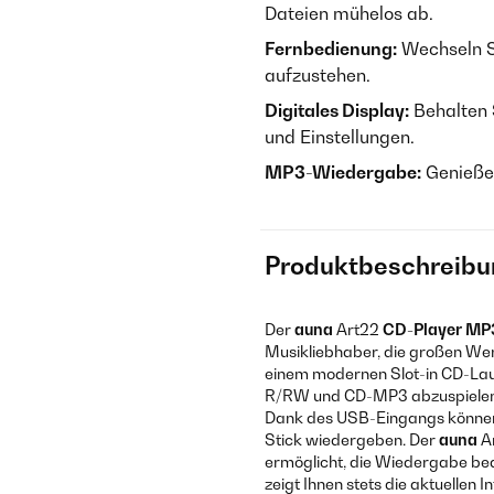
Dateien mühelos ab.
Fernbedienung:
Wechseln S
aufzustehen.
Digitales Display:
Behalten S
und Einstellungen.
MP3-Wiedergabe:
Genießen
Produktbeschreibu
Der
auna
Art22
CD-Player MP3
Musikliebhaber, die großen Wer
einem modernen Slot-in CD-Lau
R/RW und CD-MP3 abzuspielen,
Dank des USB-Eingangs können 
Stick wiedergeben. Der
auna
Ar
ermöglicht, die Wiedergabe beq
zeigt Ihnen stets die aktuellen