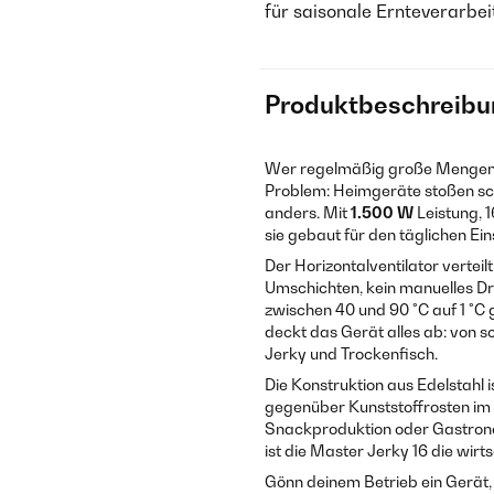
für saisonale Ernteverarbe
Produktbeschreibu
Wer regelmäßig große Mengen tr
Problem: Heimgeräte stoßen sch
anders. Mit
1.500 W
Leistung, 
sie gebaut für den täglichen Ei
Der Horizontalventilator verteil
Umschichten, kein manuelles Dr
zwischen 40 und 90 °C auf 1 °C g
deckt das Gerät alles ab: von s
Jerky und Trockenfisch.
Die Konstruktion aus Edelstahl i
gegenüber Kunststoffrosten im D
Snackproduktion oder Gastrono
ist die Master Jerky 16 die wirt
Gönn deinem Betrieb ein Gerät, 