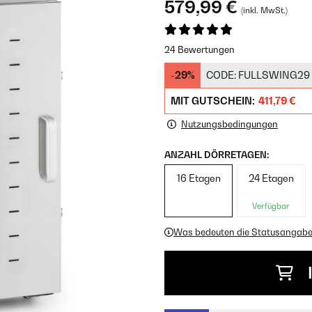
579,99 €
(inkl. MwSt.)
24 Bewertungen
-29%
CODE:
FULLSWING29
MIT GUTSCHEIN:
411,79 €
Nutzungsbedingungen
ANZAHL DÖRRETAGEN:
16 Etagen
24 Etagen
Verfügbar
Was bedeuten die Statusangab