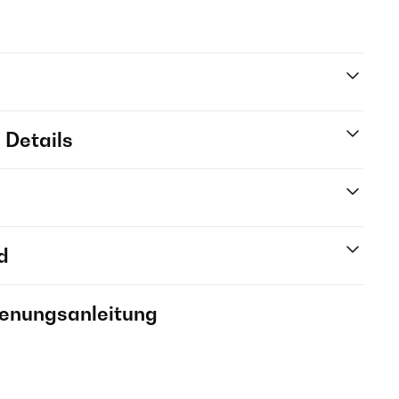
 Details
d
ienungsanleitung