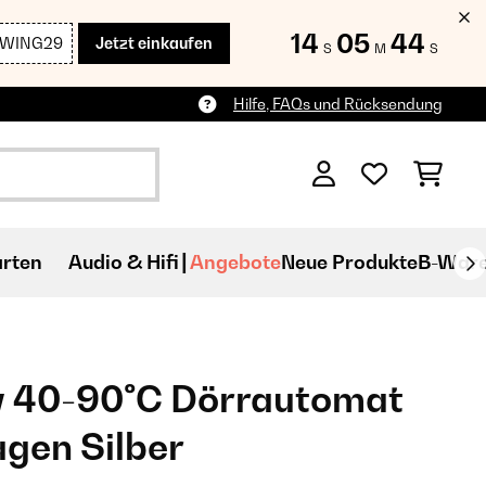
14
05
43
SWING29
Jetzt einkaufen
S
M
S
Hilfe, FAQs und Rücksendung
rten
Audio & Hifi
Angebote
Neue Produkte
B-War
y 40-90°C Dörrautomat
agen Silber