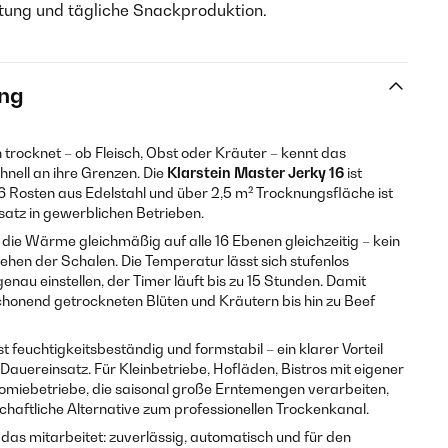
itung und tägliche Snackproduktion.
ng
ocknet – ob Fleisch, Obst oder Kräuter – kennt das
nell an ihre Grenzen. Die
Klarstein Master Jerky 16
ist
16 Rosten aus Edelstahl und über 2,5 m² Trocknungsfläche ist
nsatz in gewerblichen Betrieben.
t die Wärme gleichmäßig auf alle 16 Ebenen gleichzeitig – kein
ehen der Schalen. Die Temperatur lässt sich stufenlos
enau einstellen, der Timer läuft bis zu 15 Stunden. Damit
chonend getrockneten Blüten und Kräutern bis hin zu Beef
st feuchtigkeitsbeständig und formstabil – ein klarer Vorteil
auereinsatz. Für Kleinbetriebe, Hofläden, Bistros mit eigener
miebetriebe, die saisonal große Erntemengen verarbeiten,
schaftliche Alternative zum professionellen Trockenkanal.
das mitarbeitet: zuverlässig, automatisch und für den